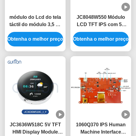
módulo do Lcd do tela
JC8048W550 Módulo
táctil do módulo 3,5 de
LCD TFT IPS com 5V
480x320 HMI sem
com consumo de
Obtenha o melhor preço
imagem livre da fonte
Obtenha o melhor preço
energia de 320 mA
do código do toque
JC3636W518C 5V TFT
1060Q370 IPS Human
HMI Display Module
Machine Interface