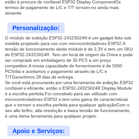
estão à procura de confiavel ESP32 Display ComponentOs
termos de pagamento de L/C e T/T tornam-no ainda mais
atraente.
Personalização:
O módulo de exibição ESP32-2432S024N é um gadget feito sob
medida projetado para uso com microcontroladores ESP32.A
tensão de funcionamento deste módulo é de 3.3V e tem um SKU
de ESP32-2432S024R. Tem um local de origem da China e pode
ser comprado em embalagens de 30 PCS a um preço
competitivo.A nossa capacidade de fornecimento é de 5000
PCS/dia e aceitamos o pagamento através de L/C e
T/TGarantimos 28 dias de entrega.
Se você está procurando por uma ferramenta de exibição ESP32
confiável e eficiente, então o ESP32-2432S024R Display Module
é a escolha perfeita.Foi concebido para ser utilizado com
microcontroladores ESP32 e tem uma gama de características
que o tornam a escolha perfeita para qualquer aplicaçãoCom o
seu alto brilho, alta resolução e baixa tensão de funcionamento,
é uma ótima ferramenta para qualquer projeto.
Apoio e Serviços: