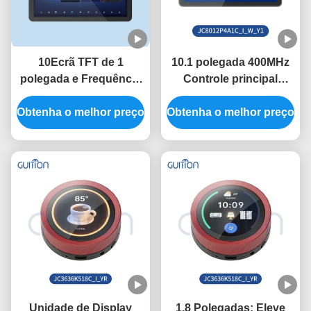
10Ecrã TFT de 1
10.1 polegada 400MHz
polegada e Frequência
Controle principal
de Controle Principal de
ESP32 Módulo de
Obtenha o melhor preço
400 MHz no Módulo de
Obtenha o melhor preço
exibição com 320
Display ESP32 com
polegadas de brilho e
Portão Serial Baud Rate
800 * 1280 Resolução
2400-921600
na necessidade
Unidade de Display
1.8 Polegadas: Eleve