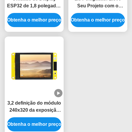
ESP32 de 1,8 polegadas
Seu Projeto com o
com Chip Driver
Módulo de Display
Obtenha o melhor preço
ST77916 para Sistemas
Obtenha o melhor preço
ESP32 5V e Resolução
de Controle Industrial
360*360
3,2 definição do módulo
240x320 da exposição
de TFT LVGL LCD
Obtenha o melhor preço
ESP32 da polegada