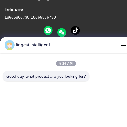
Telefone
18665866730-18665866730
Jingcai Intelligent
Política de Privacidade
|
Mapa do Site
China bom Qualidade Módulo da exposição ESP32 Fornecedor.
5:26 AM
Copyright © -2026 Shenzhen Jingcai Intelligent Co., Ltd. Todos.
Todos os direitos reservados.
Good day, what product are you looking for?