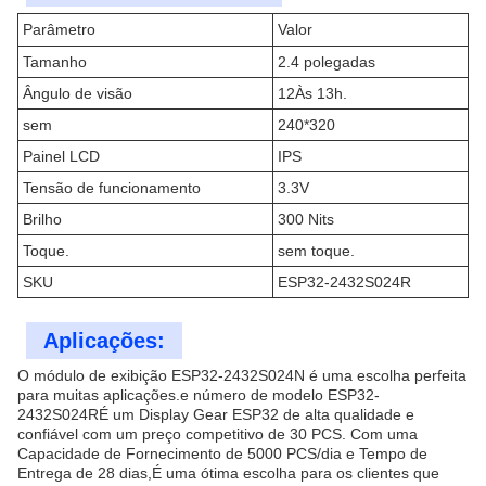
Parâmetro
Valor
Tamanho
2.4 polegadas
Ângulo de visão
12Às 13h.
sem
240*320
Painel LCD
IPS
Tensão de funcionamento
3.3V
Brilho
300 Nits
Toque.
sem toque.
SKU
ESP32-2432S024R
Aplicações:
O módulo de exibição ESP32-2432S024N é uma escolha perfeita
para muitas aplicações.e número de modelo ESP32-
2432S024RÉ um Display Gear ESP32 de alta qualidade e
confiável com um preço competitivo de 30 PCS. Com uma
Capacidade de Fornecimento de 5000 PCS/dia e Tempo de
Entrega de 28 dias,É uma ótima escolha para os clientes que