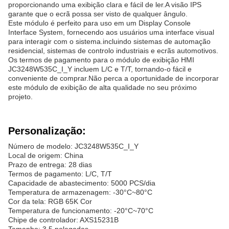
proporcionando uma exibição clara e fácil de ler.A visão IPS
garante que o ecrã possa ser visto de qualquer ângulo.
Este módulo é perfeito para uso em um Display Console
Interface System, fornecendo aos usuários uma interface visual
para interagir com o sistema.incluindo sistemas de automação
residencial, sistemas de controlo industriais e ecrãs automotivos.
Os termos de pagamento para o módulo de exibição HMI
JC3248W535C_I_Y incluem L/C e T/T, tornando-o fácil e
conveniente de comprar.Não perca a oportunidade de incorporar
este módulo de exibição de alta qualidade no seu próximo
projeto.
Personalização:
Número de modelo: JC3248W535C_I_Y
Local de origem: China
Prazo de entrega: 28 dias
Termos de pagamento: L/C, T/T
Capacidade de abastecimento: 5000 PCS/dia
Temperatura de armazenagem: -30°C~80°C
Cor da tela: RGB 65K Cor
Temperatura de funcionamento: -20°C~70°C
Chipe de controlador: AXS15231B