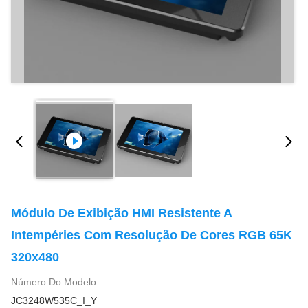
Módulo De Exibição HMI Resistente A
Intempéries Com Resolução De Cores RGB 65K
320x480
Número Do Modelo:
JC3248W535C_I_Y