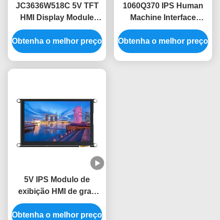
JC3636W518C 5V TFT
1060Q370 IPS Human
HMI Display Module
Machine Interface
com ângulo de visão de
Display Module A
Obtenha o melhor preço
60° e design leve
Obtenha o melhor preço
combinação perfeita de
e desempenho
5V IPS Modulo de
exibição HMI de grau
industrial -30~80.C
Obtenha o melhor preço
Intervalo de