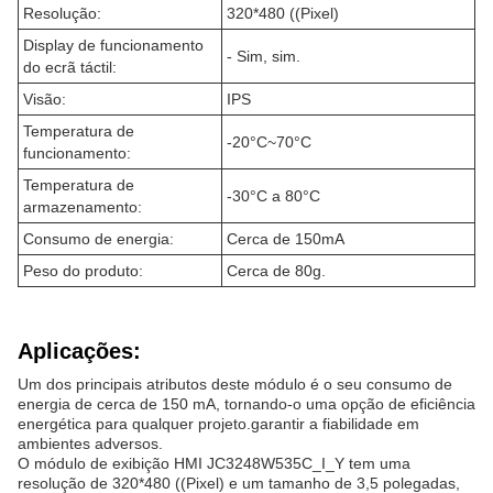
Resolução:
320*480 ((Pixel)
Display de funcionamento
- Sim, sim.
do ecrã táctil:
Visão:
IPS
Temperatura de
-20°C~70°C
funcionamento:
Temperatura de
-30°C a 80°C
armazenamento:
Consumo de energia:
Cerca de 150mA
Peso do produto:
Cerca de 80g.
Aplicações:
Um dos principais atributos deste módulo é o seu consumo de
energia de cerca de 150 mA, tornando-o uma opção de eficiência
energética para qualquer projeto.garantir a fiabilidade em
ambientes adversos.
O módulo de exibição HMI JC3248W535C_I_Y tem uma
resolução de 320*480 ((Pixel) e um tamanho de 3,5 polegadas,