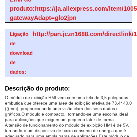
produto:https://ja.aliexpress.com/item/10
gatewayAdapt=glo2jpn
http://pan.jczn1688.com/directlin
Ligação
de
download
de
dados:
Descrição do produto:
O módulo de exibição HMI vem com uma tela de 3,5 polegadas
embutida que oferece uma área de exibição efetiva de 73,4* 49,0
(((mm), proporcionando uma visão clara dos seus dados e
gráficos.O módulo é compacto., tornando-se uma escolha ideal
para aplicações que exigem um pequeno fator de forma.
A tensão de funcionamento do módulo de exibição HMI é de 5V,
tornando-o um dispositivo de baixo consumo de energia que é
adequado para uma ampla gama de aplicações.Este módulo de