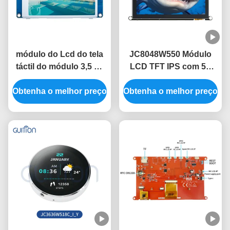
módulo do Lcd do tela
JC8048W550 Módulo
táctil do módulo 3,5 de
LCD TFT IPS com 5V
480x320 HMI sem
com consumo de
Obtenha o melhor preço
imagem livre da fonte
Obtenha o melhor preço
energia de 320 mA
do código do toque