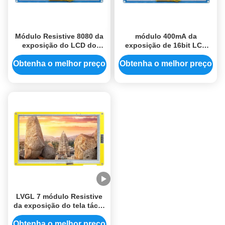
Módulo Resistive 8080 da
módulo 400mA da
exposição do LCD do
exposição de 16bit LCD
toque módulo 800x480
tela de exposição esperta
Ssd1963 de um Tft Lcd de
do módulo de um Tft Lcd
Obtenha o melhor preço
Obtenha o melhor preço
7 polegadas
de 7 polegadas
LVGL 7 módulo Resistive
da exposição do tela táctil
ESP32-S3 8M PSRAM Tft
Lcd da polegada
Obtenha o melhor preço