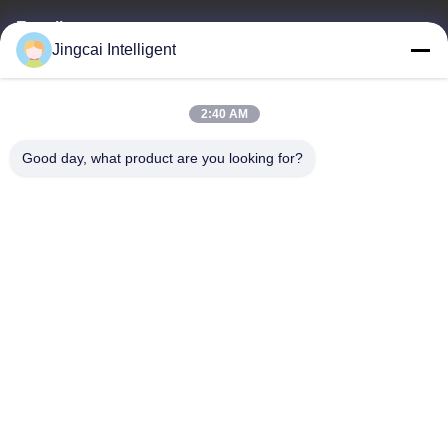
E-mail
Jingcai Intelligent
david@guition.com
2:40 AM
O nosso endereço
Good day, what product are you looking for?
Endereço
Rua de Dalang, distrito de Longhua, cidade de Shenzhen,
província de Guangdong
Telefone
18665866730-18665866730
Política de Privacidade
|
Mapa do Site