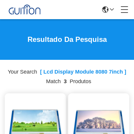
Resultado Da Pesquisa
Your Search
[ Lcd Display Module 8080 7inch ]
Match
3
Produtos