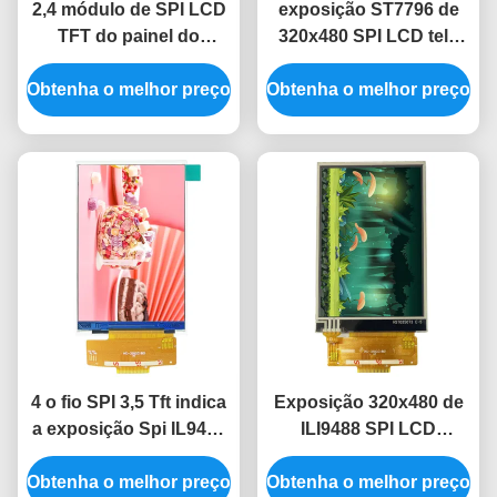
2,4 módulo de SPI LCD
exposição ST7796 de
TFT do painel do
320x480 SPI LCD tela
módulo 240x320
de exposição de um Spi
Obtenha o melhor preço
ILI9341V Tft Lcd do tela
Obtenha o melhor preço
Tft Lcd TFT LCD de 3,5
táctil de Tft Lcd da
polegadas
polegada
4 o fio SPI 3,5 Tft indica
Exposição 320x480 de
a exposição Spi IL9488
ILI9488 SPI LCD
Lcd de 320*480 Tft 3,5
exposição de Tft da
Obtenha o melhor preço
polegadas
Obtenha o melhor preço
exposição de um Tft