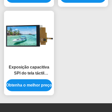
Lcd de 3,5 polegadas
3,5 polegadas
Exposição capacitiva
SPI do tela táctil
320*480 3,5 Tft Lcd do
Obtenha o melhor preço
toque Ili9488