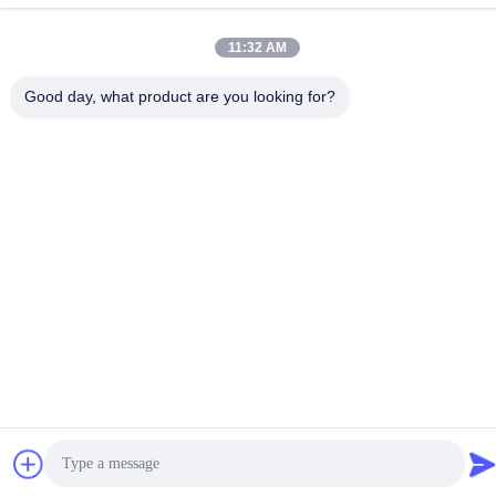
11:32 AM
Good day, what product are you looking for?
Política de Privacidade
|
Mapa do Site
China bom Qualidade Módulo da exposição ESP32 Fornecedor.
Copyright © -2026 Shenzhen Jingcai Intelligent Co., Ltd. Todos.
Todos os direitos reservados.