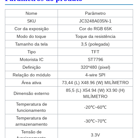
Nome
Parâmetro
SKU
JC3248A035N-1
Cor da exposição
Cor do RGB 65K
Modo do toque
Toque da resistência
Tamanho da tela
3,5 (polegada)
Tipo
TFT
Motorista IC
ST7796
Definição
320*480 (pixel)
Relação do módulo
4-wire SPI
Área ativa
73,44 (L) X48.96 (W) MILÍMETRO
85,5 (L) X54.94 (W) X3.90 (H)
Dimensão externo
MILÍMETRO
Temperatura de
-20℃~60℃
funcionamento
Temperatura de
-30℃~70℃
armazenamento
Tensão de
3.3V
funcionamento